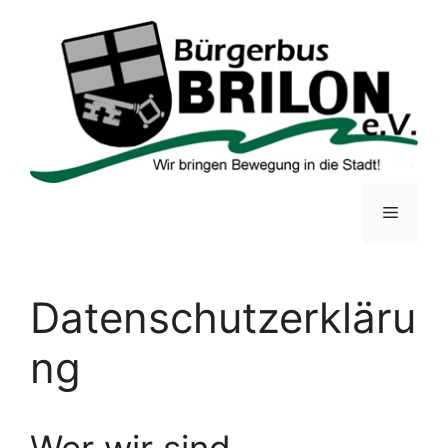
Zum
Inhalt
springen
Menü
Datenschutzerkläru
ng
Wer wir sind